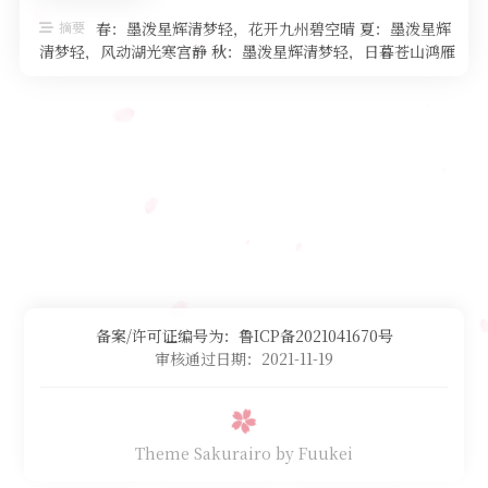
文明
摘要
春：墨泼星辉清梦轻，花开九州碧空晴 夏：墨泼星辉
清梦轻，风动湖光寒宫静 秋：墨泼星辉清梦轻，日暮苍山鸿雁
语言
鸣 冬：墨泼星辉清梦轻，雪 …
备案/许可证编号为：鲁ICP备2021041670号
审核通过日期：2021-11-19
Theme Sakurairo
by Fuukei