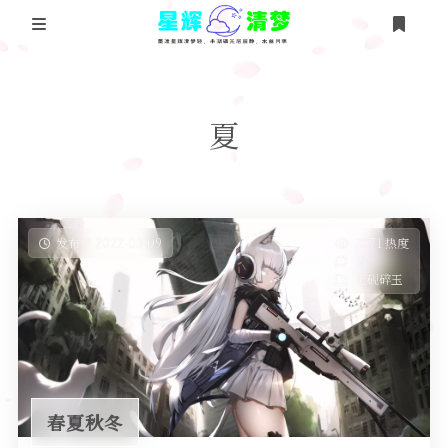
登录
首页
夏
星辉博客
人工智能
清梦随笔
时过境迁
万物基础
空间运算
发布于 2022-03-09
2071 热度
无~
数学
友人帐
山川异域
物联网络
笔砚碎玉
物理
笔砚碎玉
化学
旧时风月
生物
春夏秋冬